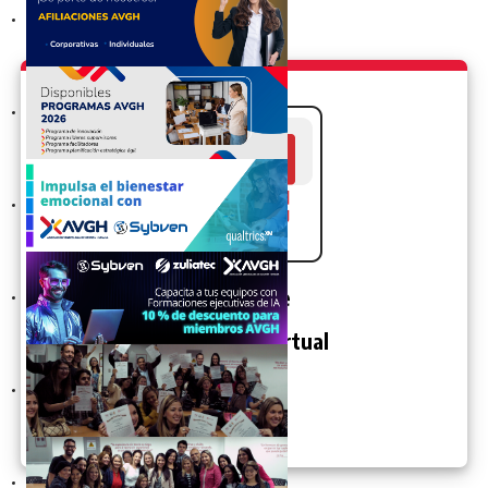
COMPENSACIÓN 2024
AFILIACIÓN AVGH 2024
PROGRAMAS AVGH: SUPERVISIÓN Y LIDERAZGO,
INNOVACIÓN RRHH, FACILITADORES
Sin costo, medición especializada Impulsa el bienestar
emocional con AVGH, Sybven y Qualtrics
Centro de
Formación Virtual
IA para Gerenciar. Gobernanza IA
Diplomado de Gerencia Estratégica de Compensación